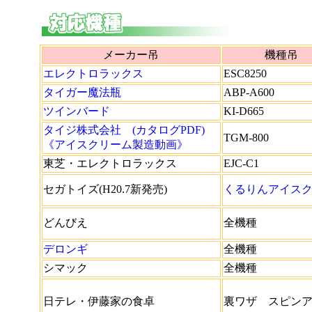
メーカー吊
機種吊
エレクトロラックス
ESC8250
タイガー魔法瓶
ABP-A600
ツインバード
KI-D665
タイジ株式会社 (カタログPDF)
TGM-800
《アイスクリーム製造動画》
東芝・エレクトロラックス
EJC-C1
セガトイズ(H20.7新発売)
くるりんアイス
どんびえ
全機種
デロンギ
全機種
シマック
全機種
日テレ・伊藤家の食卓
裏ワザ スピン