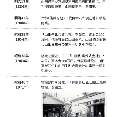
明治17年
山田俊吉が宮城県刈田郡白石町新町に、牛
(1884年)
乳搾取販売業「山田養生舎」を開業。
明治41年
2代目俊蔵を経て3代目幸八が現在地に移転
(1908年)
開業。
昭和29年
「山田牛乳合資会社」を設立。資本金100
(1954年)
万円。代表社員に山田幸八、山田 實が就任
し山田養生舎の業務一切を引き継ぐ。
昭和38年
組織を変更して、「山田乳業株式会社」と
(1963年)
なる。資本金500万円。代表取締役に山田
實が就任し山田牛乳合資会社の業務一切を
引織ぐ。
昭和46年
牧場部門を分離。「有限会社 山田蔵王高原
(1971年)
牧場」を設立。