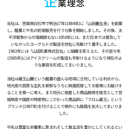
企
業理念
当社は、宮城県白石市で明治17年(1884年)に「山田養生舎」を創業
し、酪農と牛乳の処理販売を行う仕事を開始しました。その後、太
平洋戦争からの復興間もない1950年には、まだ日本では普及して
いなかったヨーグルトの製造を他社に先駆けて着手しました。
1963年には「山田乳業株式会社」に組織を変えると、その翌々年
(1965年)にはアイスクリームの製造も手掛けるようになり現在のよ
うな業容を形成してまいりました。
当社は蔵王山麓という酪農の盛んな地域に立地している利点から、
地元産の良質な生乳を新鮮なうちに殺菌処理してお客様にお届けす
ることを第一に考え、また地元に根差した商品開発を理念として宮
城県産や国産の特産物にこだわった商品群に「フロム蔵王」という
ブランド(1987年)を付けることで県外にも販路を拡大してまいりま
した。
牛乳は豊富な栄養素に恵まれそして食生活を豊かにしてくれるとい